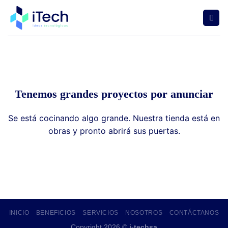
Saltar
al
contenido
Tenemos grandes proyectos por anunciar
Se está cocinando algo grande. Nuestra tienda está en
obras y pronto abrirá sus puertas.
INICIO
BENEFICIOS
SERVICIOS
NOSOTROS
CONTÁCTANOS
Copyright 2026 ©
i-techsa