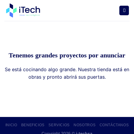
Saltar
al
contenido
Tenemos grandes proyectos por anunciar
Se está cocinando algo grande. Nuestra tienda está en
obras y pronto abrirá sus puertas.
INICIO
BENEFICIOS
SERVICIOS
NOSOTROS
CONTÁCTANOS
Copyright 2026 ©
i-techsa